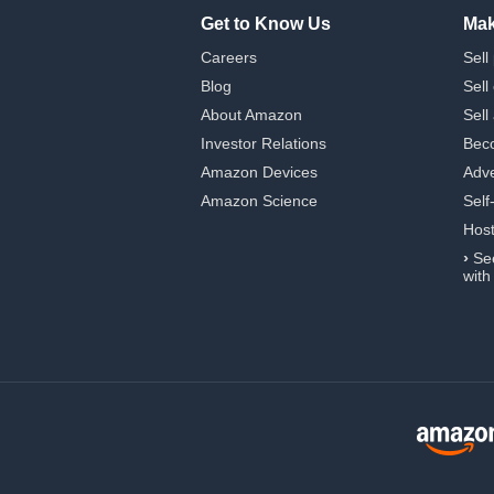
Get to Know Us
Mak
Careers
Sell
Blog
Sell
About Amazon
Sell
Investor Relations
Beco
Amazon Devices
Adve
Amazon Science
Self
Hos
›
Se
with