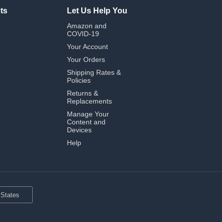
ts
Let Us Help You
Amazon and
COVID-19
Your Account
Your Orders
Shipping Rates &
Policies
Returns &
Replacements
Manage Your
Content and
Devices
Help
 States