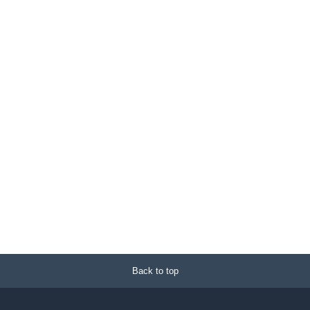
Back to top