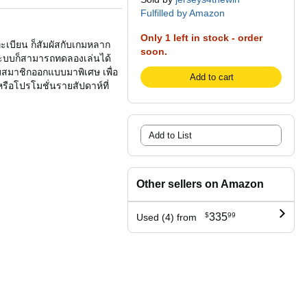
Fulfilled by Amazon
Only 1 left in stock - order
ทะเบียน ก็สัมผัสกับเกมหลาก
soon.
้าระบบก็สามารถทดลองเล่นได้
บบสมาชิกออกแบบมาพิเศษ เพื่อ
Add to cart
หรือโปรโมชั่นรายสัปดาห์ที่
Add to List
Other sellers on Amazon
$
335
99
Used (4) from