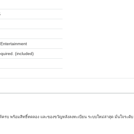
5
Entertainment
equired. (included)
้ครบ พร้อมสิทธิ์ทดลอง และของขวัญหลังลงทะเบียน ระบบใหม่ล่าสุด มั่นใจระดับ API 