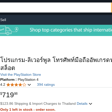
Sell
โปรแกรม-ลิเวอร์พูล โทรศัพท์มือถืออัพเกรด
สล็อต
Visit the PlayStation Store
Platform :
PlayStation 4
4.2
394 ratings
719
$
98
$123.86 Shipping & Import Charges to Thailand
Details
Only 1 left in stock - order soon.